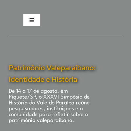
Skip
to
content
Toggle
Navigation
Home
Programação
Patrimônio Valeparaibano:
Os Organizadores
Identidade e História
De 14 a 17 de agosto, em
Hospedagem
Piquete/SP, o XXXVI Simpósio de
História do Vale do Paraíba reúne
pesquisadores, instituições e a
Contato
comunidade para refletir sobre o
patrimônio valeparaibano.